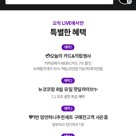
라이브톡(실시간 채팅)
예고상세
오직 LIVE에서만
특별한 혜택
혜택1
💳오늘의 카드&적립행사
카카오페이 KB/BC카드 7% 할인 

슈퍼웬즈데이 10% 적립 (5만원 이상/최대 5만원)
혜택2
뉴코코맘 8월 유일 핫딜라이브✨
CJ 최초 론칭 특집 혜택
혜택3
💜1번 맘만하니추천세트 구매전고객 사은품
밤부100 천기저귀 1장