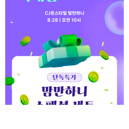
플라팜
뉴코코맘 트롤리 3단캡형 국민 기저귀정리함 이
+4
동식 아기트롤리
더보기
판매가격
57,100
원