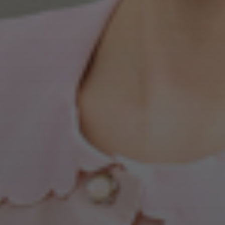
함 + 새싹옷걸이 + 레고정리함 다 써봤는데 제품 튼튼하고 넘 좋아
요~ 찐찐 강추 아이템❤️ 드디어 맘만하니에 왔네용 ❤️.❤
도파도파
친구 선물주는 김에 옷걸이까지 사주려고 했는데 판매목
록에 옷걸이는 없나요~ 궁금궁금 😃
kge5***
기다리고 기다리던 트롤리!! 스페셜 셋투로 구매 대기중
이에요 주변에도 널리 널리 알리는 중이랍니다💙
슈퍼루키
너무너무 기다리던 뉴코코맘 드디어 핫딜로 살 수 있겠
네여 😆🩷
뚜디
드디어!! 11월초 출산인데 핫딜 언제 뜨나 기다리고 있었어요
ㅎㅎㅎ
뽐뽐
뉴코코맘 트롤리 말해모해〰️〰️ 유명한 건 다 알고 있는 사
실‼️ 드뎌 맘만하니에 오다뇨🥹 방송만 목 빠지게 기다립니동😜💗
💗
산소
알람맞추고 기다릴게요 안살이유가 없네요ㅎ
dlgusals2***
한달 넘게 기다렸습니다!!! 드디어 내일이네용👍
믿고 사는 핫템 뉴코코맘 트롤리!!!🐣🤍
suin***
기다렸어요!!!
쌍둥맘반짝이
완전 기다리고 있는 방송이에요~ 출산 한 달 앞두고
부랴부랴 준비중인데 마침 사려고 한 뉴코코맘 트롤리가 라방이라
니~ 두근두근 설레입니당^^