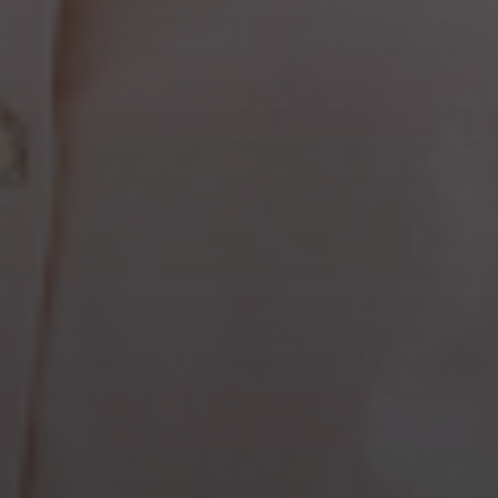
에 꼭 사야한다고 신신당부 했어요!! 믿고 사는 국민템 입니다!!기대
되요~~🫶출근해서 라방 놓칠까봐 알람 3개 맞춰놓은 직딩맘
류페리아
드디어 맘만하니에서 뉴코코맘 트롤릴 보게되네요❤️진
짜 너무 좋아요❤️담번엔 옷걸이도 해주세요
v구름
믿음가는 맘만하니 에요
행복이아빠
어제 밤 이프님께서 산부인과 입원 하셨는데
행복이아빠
꼭봐야한다고 해서 같이보려 대기중 입니다 ㅎㅎ
푸르미
최초 할인 너무 기대됩니다 두근두근!!!
kkbe6***
10시 기다리고있어요!!!
rara9***
기대됩니당~
땡지
기다리구있어용..!!
자몽
두근듀근
궁그메궁그메
밤부 손수건 . 천기저귀 사러 왔어요 ~~ 트롤리도
기대중
시카링
기다리고 있어요😆
lxher***
기대되요!!!
lxher***
기다리고 기다린 뉴코코맘
17imj***
트롤리는 다 뉴코코맘 추천하길래 12월 출산이지만 미
리 사둘려고 합니다!! 😆 라방도 기대돼요💓