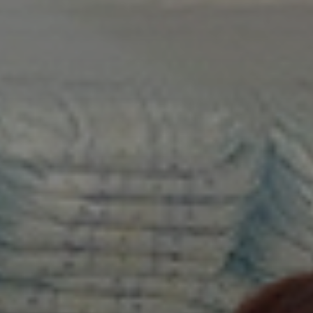
금떵이맘
대박이에용 완전 오래 기다렸어용💗💗💗💗 필수템입닷
히망마미
기다리고있었는데!!! 또 득템하겠네요!
승수맘
너무 기다렸어요🩷🥰
땅콩버터
뉴코코맘 트롤리 완전 기다렸어요!!!
보석맘
뉴코코맘 트롤리 너무 유명한 제품이라 고민할것도 없이
무조건 구매해야죠! 맘만하니 좋은 제품만 소개해줘서 믿고 구매합
니다~
갱주
bkj8976 10월 출산 예정인데, 기다렸던 뉴코코맘 트롤리
라방이라니요! 28일 10시 라방 기다리고 있을게요!^^
aply***
기다리던 트롤리까지라방하고 넘 좋아요
볼볼이누나
라방 언제하나 계속 기다리고있었어요! 집에 수납함이
부족해서 불편한데ㅠㅠ 꼭 트롤리 수요일에 바로 구매할거에요!😜
dbrkgm***
와 대박👍👍👍 맘만하니 최고