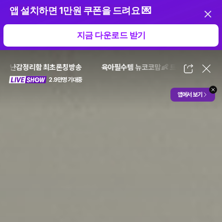
앱 설치하면 1만원 쿠폰을 드려요 💌
지금 다운로드 받기
 최초론칭방송
육아필수템 뉴코코맘👶 트롤리/밤부100/레고 장난감정
2.9만명 기대중
닫
CJ ONSTYLE
앱에서 보기