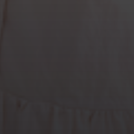
뽀뇨맘파
기다리고 있어요~!
v호수
기대되네요
행복이아빠
10분 남았네요ㅎㅎ 와이프랑 대기중 이에요 출산도
얼마 안남음ᆢ
볼볼이누나
아직 출산전이지만 꼭 필요해서 구입하려구용!
김띠용
꺄 드디어..!!
탈탈이
아직 출산전인데 필요해서 구입하려고요!
antla1***
4분 남았네요
무지개맘
기다리고있어요~^^
creami***
10시 기다려요오오옹
아기토끼
8천명대기 ㅋㅋ 엄청나네용
토리파더
기다리고있습니다!
tlsdud0***
1월 출산 예정인데 미리 준비해두려고 라방 대기중
이에요♡
해피해피맘
두구두구
핫트맘
오늘만을 기다렸어요!!! 저에게 꼭 필요한 제품🩷 아니 육
아하시는 분들이라면 꼭 필수템이쥬
행복이아빠
구매 인증은 어떻게 하는거에요?
로즈맘
2분 남았네요 ㅋㅋ