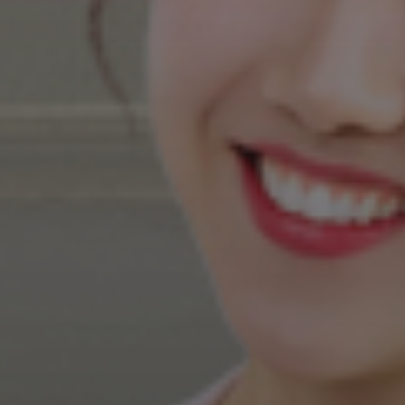
코코맘 질러엇!
꾸꾸
만만하니 라방으로 육아템 지르는 중! 완전 만족입니다 💛
봄냥
와 뉴코코맘☆ 기저귀갈이대 졸업할때되서 안그래도 눈여겨
봤는데 대박사건이예요 굿굿. 알람맞춰놉니다!!
gwakj***
출산D-7일 입니다.!
후니
출산 D-7입니다. 아기서랍장도 사두고해서 살까말까 마지막
까지 계속 고민중이었는데 cj온스타일 핫딜 놓칠수없어요! 라방 너
무 기대중입니다~~!!
봉핑
얼마전 기저귀갈이대도 맘만하니에서 좋은 가격에 구매했는
데 트롤리도 하다니! 가격 넘 좋네요!!!
chaeyeo***
매주 수욜10시 기대중이에요!!
candy5***
기다리던 핫딜이에요! 기대돼요 :)
팅커벨
출산예정일
팅커벨
출산예정일 D-36 아기방 준비중인데 라방 기대합니다 :)
뽀뇨맘파
출산예정일은 아직 좀 남았지만 꼭 꼭 사고싶어서 수요
일에 살거예요~~
ekgml***
수요일 핫딜만 기다리는 중이에요! 출산전 필요템이 나
와서 너무 좋네요!
eyshoo
슬 아가방 채우는 중인데요 수요일 핫딜 넘 기대돼요!
도파도파
진짜 육아 강추템 플라팜❤️ 애기 트롤리 + 베이비수납