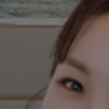
dbrkgm***
뉴코코맘 라방이라니 본방 볼께요 완전 기다렸어요
🫶🫶
pany38835***
라방 너무 기다렸어요 💓 두근두근
야옹이
완전 기대됨🩷🩷🩷🩷혜택도 장난아니네유
리리
라방 혜택 너무 좋아요!! 출산용품 준비중인데 28일 10시 라
방 기대됩니당ㅎㅎ
몽공이
뻘리 사서 아기용품 정리하고 싶어요ㅎㅎ
tkdzmax***
핫딜보다 더 착한가격의 라방에서 우리 뿐이 사용
할수있는 트롤리 겟하고싶습니다 기대되요 🩵💙
혜태쀼
카카오페이도 7% 할인 들어가나요????
꾸꾸
꺄 뉴코코맘 트롤리 너무 기다렸는데 드디어 떳네요 🩵
건동맘
뉴코코맘 넘 좋아요!!!!! 전 꼭 겟할거에요💙❤️💚
qhgml1***
뉴코코맘 기다렸는데 라방 너무 기대돼요! 핫딜은 라
방이 항상 핫딜인거같은데 이번에는 체감가 최고네요! 꼭 구매할게
요 🤍🤍알림설정완료!
또니또니맘
뉴코코맘 트롤리라니.. 다음주 라이브방송 한다고 해
서 기다리고 있어요~~ 실물도 볼 수 있고, 구매준비해야겠어요. 너
무 좋아요
쿠만이맘
맘만하니 라방으로 출산템 다 쟁이고 있어요 ㅎㅎㅎ 필
요하다 싶은것만 어쩜 이렇게 하는지~ 이번 라방도 기대됩니다!! 뉴