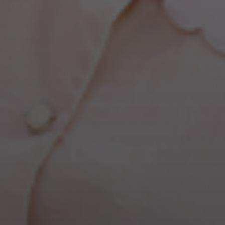
쿠라쿠라
출산 준비중인 친구 선물로 사줘야지 ❤
dlvmsd***
출산 D-8일 입니다! 아직 트롤리 못사서 너무기다렸
는데 출산전에 핫딜해서 너무좋아요💕
보노보노양
출산 D-8일 입니다! 아직 트롤리 못사서 너무 기다렸
는데 출산전 핫딜해서 너무좋아요💕🤍
핫트맘
뉴코코맘 트롤리 너무너무 기다렸어요!!!
핫트맘
뉴코코맘 트롤리 너무너무 기다렸어요!!! 아직 출산전이긴
하지만 출산전에 만날수있어서 넘넘 행복해여:) 두근두근🩷 내일
오전10시에 꼭 봐여🙏
chlalsi7e***
기다렸던 핫딜이 드디어..❤️ 좋은 기회에 좋은 혜택
으로 만날 수 있어서 너무 좋고 기대됩니다!! 깨끗하게 수납 가능한
뉴코코맘 트롤리 안살 이유가 없죠! 무조건 구매해야죠!
iiii***
핫딜 아니어도 구매하려고 고민중이었는데 이 기회 놓치지
않을꼬에요 ❤️❤️❤️❤️
야옹이
내일 10시
khjkhj***
맘만하니에서 출산준비물 좋은 혜택으로 준비할 수 있
어서 좋아요 트롤리도 필요했던 육아 필수템인데 기대돼요!!
꾸꾸
드디어 ~ 오늘 10시 방송이에요
minjung1***
기대되네요
gyrud1***
먼저 출산한 언니가 뉴코코맘 트롤리 필수라고, 이번