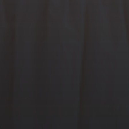
봄냥
젖병닦고 아기재우고 대기중이요♡ 핑크랑 아이보리중에 너
무 고민되네용 ㅋㅋ
야옹이
1분요 ㅋㅋㅋㅋ
순수오리
와😀😀
rlawlals9***
기다리고있어요
유별
완전 기다리고 잇엇어여
또복맘
너무 기대되요 ♡♡♡
먹고잠만보
까아 드디어하네요!!
해피해피맘
시작!
궁그메궁그메
완전 기다린 제품 ㅠㅠㅠ 드뎌 삽니다
아기토끼
고고고고고
khjk4***
시작!!
몽룡
빨리시작해줘용
sun31802***
왜안해요?
bbogu***
대기중
봄냥
두근두근
dlalswl9***
완전 기대중이에요
방실
라이브 기다리고 있어요~~ 기대기대😀