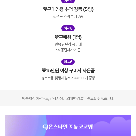
혜택4
💜구매인증 추첨 경품 (5명)
씨푸드 스낵 부페 7종
혜택5
💜구매왕 (1명)
원목 장난감 정리대

*최종결제가 기준
혜택6
💜15만원 이상 구매시 사은품
뉴코코맘 젖병세정제 500ml 1개 증정
방송 예정 혜택으로, 당사 사정에 의해 변경 혹은 종료될 수 있습니다.