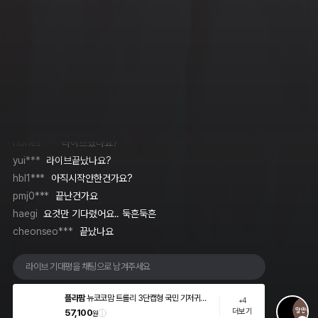
행복이아빠
시작인가요?
sun31802***
Kb국민카드로했는데 93000원결제됏는데 맞나
요?ㅜㅜ
ljs704f9d***
구매 인증이요 주문번호2024-08-28-029035
cindyy***
국민카드 할인 되는거맞나요?
hakyung***
결제수단을 신용카드에서 카카오페이결제로 바꾸
고 카카오페이결제에서 비씨나 국민카드를 선택하셔야해요
zzzh***
라이브끝났나용?
hones***
라이브했나요?
yui***
라이브끝났나요?
hbl1***
아직시작안한건가요?
pmj0***
끝난건가요
haegi
요것만 기다렸어요.. 둑흔둑흔
cheonseo***
끝났나요
라이브 기대평을 채팅으로 남겨주세요
플라팜
뉴코코맘 트롤리 3단캡형 국민 기저귀정
+4
가격 안내
판매가격
리함 이동식 아기트롤리
더보기
57,100
원